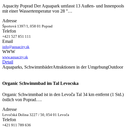
Aquacity Poprad Der Aquapark umfasst 13 Außen- und Innenpools
mit einer Wassertemperatur von 28 °…
Adresse
Športová 1397/1, 058 01 Poprad
Telefon
+421 527 851 111
Email
info@aquacity.sk
WWW
www.aquacity.sk
Detail
Aquaparks, Schwimmbäder
Attraktionen in der Umgebung
Outdoor
Organic Schwimmbad im Tal Levocska
Organic Schwimmbad ist in den Levoča Tal 34 km entfernt (1 Std.)
östlich von Poprad….
Adresse
Levočská Dolina 3227 / 50, 054 01 Levoča
Telefon
+421 911 789 636