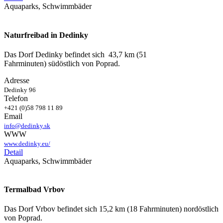
Aquaparks, Schwimmbäder
Naturfreibad in Dedinky
Das Dorf Dedinky befindet sich 43,7 km (51
Fahrminuten) südöstlich von Poprad.
Adresse
Dedinky 96
Telefon
+421 (0)58 798 11 89
Email
info@dedinky.sk
WWW
www.dedinky.eu/
Detail
Aquaparks, Schwimmbäder
Termalbad Vrbov
Das Dorf Vrbov befindet sich 15,2 km (18 Fahrminuten) nordöstlich
von Poprad.