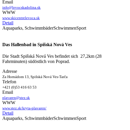
Email
info@levocskadolina.sk
WWW
www.skicentrelevoca.sk
Detail
Aquaparks, Schwimmbäder
Schwimmen
Sport
Das Hallenbad in Spišská Nová Ves
Die Stadt Spišská Nová Ves befindet sich 27,2km (28
Fahrminuten) südöstlich von Poprad.
Adresse
Za Hornádom 13, Spišská Nová Ves-Tarča
Telefon
+421 (0)53 416 63 53
Email
plavaren@stez.sk
WWW
www.stez.sk/kryta-plavaren/
Detail
Aquaparks, Schwimmbäder
Schwimmen
Sport