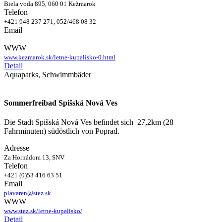
Biela voda 895, 060 01 Kežmarok
Telefon
+421 948 237 271, 052/468 08 32
Email
WWW
www.kezmarok.sk/letne-kupalisko-0.html
Detail
Aquaparks, Schwimmbäder
Sommerfreibad Spišská Nová Ves
Die Stadt Spišská Nová Ves befindet sich 27,2km (28
Fahrminuten) südöstlich von Poprad.
Adresse
Za Hornádom 13, SNV
Telefon
+421 (0)53 416 63 51
Email
plavaren@stez.sk
WWW
www.stez.sk/letne-kupalisko/
Detail