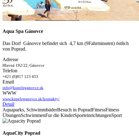
Aqua Spa Gánovce
Das Dorf Gánovce befindet sich 4,7 km (9Fahrminuten) östlich
von Poprad.
Adresse
Hlavná 192/22, Gánovce
Telefon
+421 (0)917 123 453
Email
info@kupeleganovce.sk
WWW
www.kupeleganovce.sk/kontakty/
Detail
Aquaparks, Schwimmbäder
Besuch in Poprad
Fitness
Fitness
Übungen
Schwimmen
Fur die Kinder
Sporteinrichtungen
Sport
AquaCity Poprad