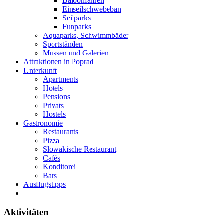
Baloonfahren
Einseilschwebeban
Seilparks
Funparks
Aquaparks, Schwimmbäder
Sportständen
Mussen und Galerien
Attraktionen in Poprad
Unterkunft
Apartments
Hotels
Pensions
Privats
Hostels
Gastronomie
Restaurants
Pizza
Slowakische Restaurant
Cafés
Konditorei
Bars
Ausflugstipps
Aktivitäten