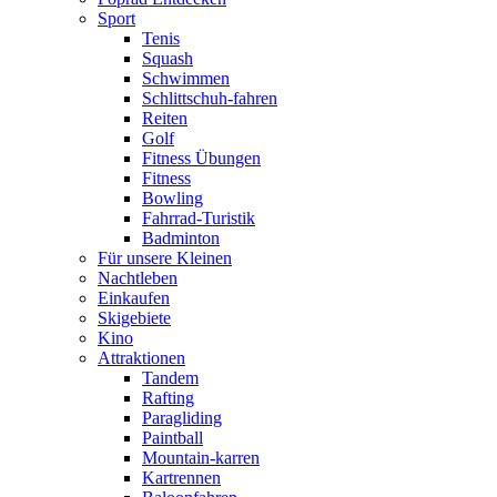
Sport
Tenis
Squash
Schwimmen
Schlittschuh-fahren
Reiten
Golf
Fitness Übungen
Fitness
Bowling
Fahrrad-Turistik
Badminton
Für unsere Kleinen
Nachtleben
Einkaufen
Skigebiete
Kino
Attraktionen
Tandem
Rafting
Paragliding
Paintball
Mountain-karren
Kartrennen