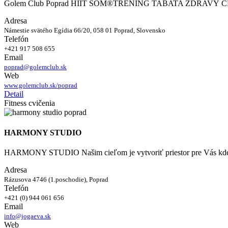
Golem Club Poprad HIIT SOM®TRENING TABATA ZDRAV
Adresa
Námestie svätého Egídia 66/20, 058 01 Poprad, Slovensko
Telefón
+421 917 508 655
Email
poprad@golemclub.sk
Web
www.golemclub.sk/poprad
Detail
Fitness cvičenia
HARMONY STUDIO
HARMONY STUDIO Našim cieľom je vytvoriť priestor pre Vás kde 
Adresa
Rázusova 4746 (1.poschodie), Poprad
Telefón
+421 (0) 944 061 656
Email
info@jogaeva.sk
Web