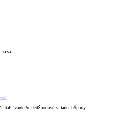
lebo sa…
rnal
čenia
Plávanie
Pre deti
Športové zariadenia
Športy