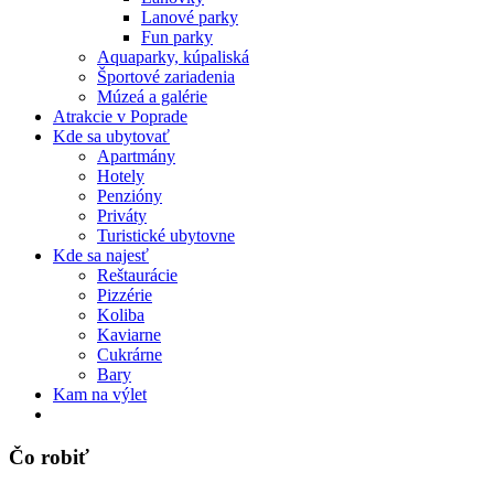
Lanové parky
Fun parky
Aquaparky, kúpaliská
Športové zariadenia
Múzeá a galérie
Atrakcie v Poprade
Kde sa ubytovať
Apartmány
Hotely
Penzióny
Priváty
Turistické ubytovne
Kde sa najesť
Reštaurácie
Pizzérie
Koliba
Kaviarne
Cukrárne
Bary
Kam na výlet
Čo robiť