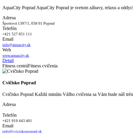
AquaCity Poprad AquaCity Poprad je svetom zábavy, relaxu a oddyc
Adresa
Športová 1397/1, 058 01 Poprad
Telefón
+421 527 851 111
Email
info@aquacity.sk
Web
www.aquacity.sk
Detail
Fitness centrá
Fitness cvičenia
Cvičisko Poprad
Cvičisko Poprad Každú minútu Vášho cvičenia sa Vám bude náš tré
Adresa
Telefón
+421 919 443 401
Email
info@cviciskopoprad.sk