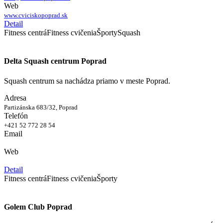
Web
www.cviciskopoprad.sk
Detail
Fitness centrá
Fitness cvičenia
Športy
Squash
Delta Squash centrum Poprad
Squash centrum sa nachádza priamo v meste Poprad.
Adresa
Partizánska 683/32, Poprad
Telefón
+421 52 772 28 54
Email
Web
Detail
Fitness centrá
Fitness cvičenia
Športy
Golem Club Poprad