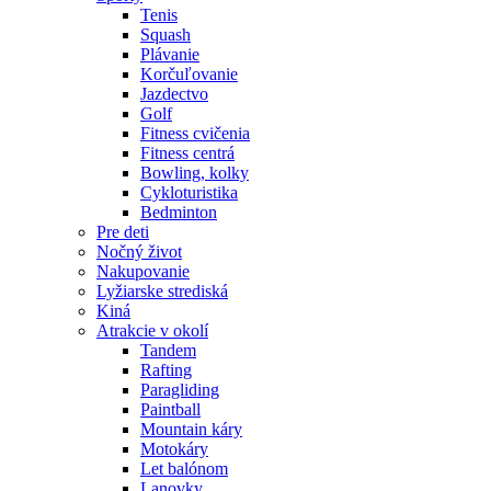
Tenis
Squash
Plávanie
Korčuľovanie
Jazdectvo
Golf
Fitness cvičenia
Fitness centrá
Bowling, kolky
Cykloturistika
Bedminton
Pre deti
Nočný život
Nakupovanie
Lyžiarske strediská
Kiná
Atrakcie v okolí
Tandem
Rafting
Paragliding
Paintball
Mountain káry
Motokáry
Let balónom
Lanovky