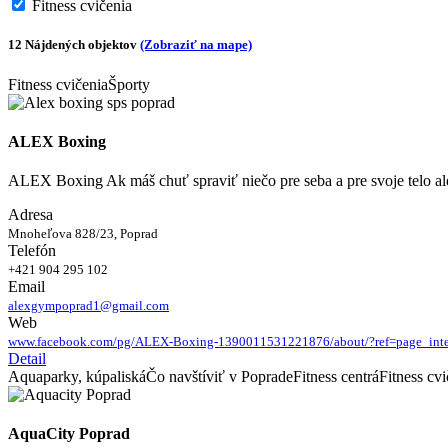
Fitness cvičenia
12 Nájdených objektov
(Zobraziť na mape)
Fitness cvičenia
Športy
ALEX Boxing
ALEX Boxing Ak máš chuť spraviť niečo pre seba a pre svoje telo a
Adresa
Mnoheľova 828/23, Poprad
Telefón
+421 904 295 102
Email
alexgympoprad1@gmail.com
Web
www.facebook.com/pg/ALEX-Boxing-1390011531221876/about/?ref=page_inte
Detail
Aquaparky, kúpaliská
Čo navštíviť v Poprade
Fitness centrá
Fitness cvi
AquaCity Poprad