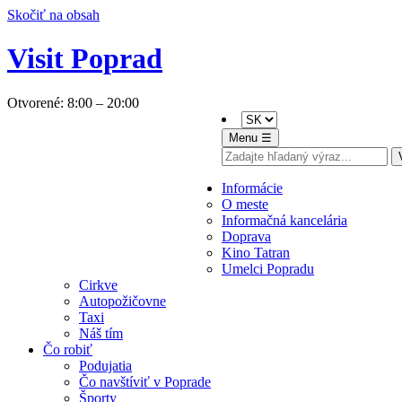
Skočiť na obsah
Visit Poprad
Otvorené:
8:00 – 20:00
Menu ☰
Bedeker E-book
Informácie
O meste
Informačná kancelária
Doprava
Kino Tatran
Umelci Popradu
Cirkve
Autopožičovne
Taxi
Náš tím
Čo robiť
Podujatia
Čo navštíviť v Poprade
Športy