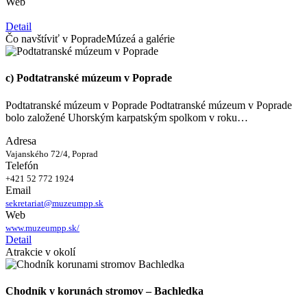
Web
Detail
Čo navštíviť v Poprade
Múzeá a galérie
c) Podtatranské múzeum v Poprade
Podtatranské múzeum v Poprade Podtatranské múzeum v Poprade
bolo založené Uhorským karpatským spolkom v roku…
Adresa
Vajanského 72/4, Poprad
Telefón
+421 52 772 1924
Email
sekretariat@muzeumpp.sk
Web
www.muzeumpp.sk/
Detail
Atrakcie v okolí
Chodník v korunách stromov – Bachledka