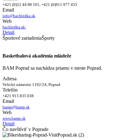
+421 (0)52 44 98 101, +421 (0)911 977 455
Email
info@bachledka.sk
Web
bachledka.sk/
Detail
Športové zariadenia
Športy
Basketbalová akadémia mládeže
BAM Poprad sa nachádza priamo v meste Poprad.
Adresa
Velické námestie 1192/24, Poprad
Telefón
+421 915 835 038
Email
bamp@bamp.sk
Web
www.bamp.sk
Detail
Čo navštíviť v Poprade