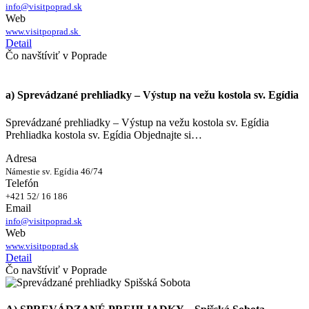
info@visitpoprad.sk
Web
www.visitpoprad.sk
Detail
Čo navštíviť v Poprade
a) Sprevádzané prehliadky – Výstup na vežu kostola sv. Egídia
Sprevádzané prehliadky – Výstup na vežu kostola sv. Egídia
Prehliadka kostola sv. Egídia Objednajte si…
Adresa
Námestie sv. Egídia 46/74
Telefón
+421 52/ 16 186
Email
info@visitpoprad.sk
Web
www.visitpoprad.sk
Detail
Čo navštíviť v Poprade