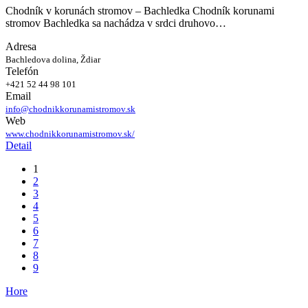
Chodník v korunách stromov – Bachledka Chodník korunami
stromov Bachledka sa nachádza v srdci druhovo…
Adresa
Bachledova dolina, Ždiar
Telefón
+421 52 44 98 101
Email
info@chodnikkorunamistromov.sk
Web
www.chodnikkorunamistromov.sk/
Detail
1
2
3
4
5
6
7
8
9
Hore