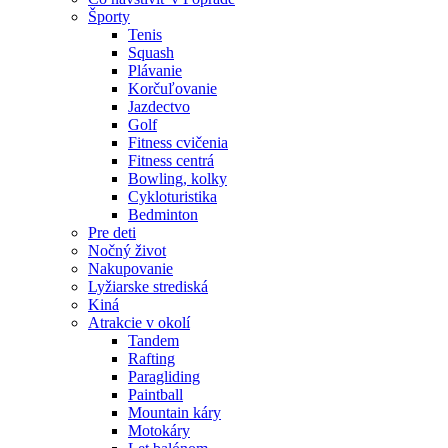
Športy
Tenis
Squash
Plávanie
Korčuľovanie
Jazdectvo
Golf
Fitness cvičenia
Fitness centrá
Bowling, kolky
Cykloturistika
Bedminton
Pre deti
Nočný život
Nakupovanie
Lyžiarske strediská
Kiná
Atrakcie v okolí
Tandem
Rafting
Paragliding
Paintball
Mountain káry
Motokáry