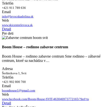
Telefón
+421 911 789 636
Email
info@levocskadolina.sk
Web
www.skicentrelevoca.sk
Detail
Pre deti
Boom House – rodinno zabavne centrum
Boom House – rodinno zabavne centrum Sme rodinno – zábavné
centrum, ktoré sa nachádza v…
Adresa
Štefánikova 1, Svit
Telefón
+421 902 800 700
Email
boomhouse1@gmail.com
Web
www.facebook.com/Boom-House-SVIT-463046973772165/?fref=ts
Detail