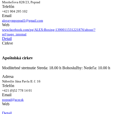
Mnoheľova 828/23, Poprad
Telefón
+421 904 295 102
Email
alexgympoprad1@gmail.com
Web
www.facebook.com/pg/ALEX-Boxing-1390011531221876/about/?
ref=page_internal
Detail
Cirkve
Apoštolská cirkev
Modlitebné stretnutie Streda: 18.00 h Bohoslužby: Nedeľa: 10.00 h
Adresa
Nábrežie Jána Pavla II. č. 16
Telefón
+421 (0)52 778 14 01
Email
poprad@acsr.sk
Web
Detail