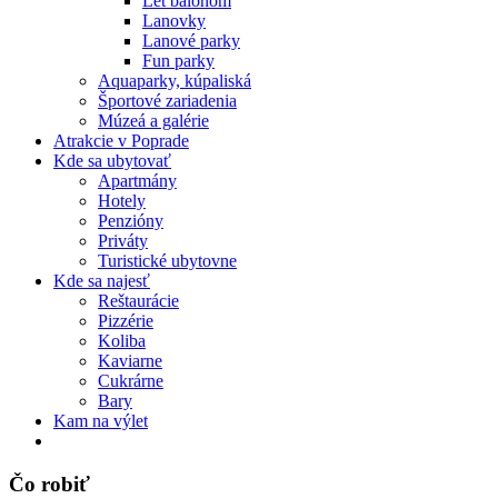
Let balónom
Lanovky
Lanové parky
Fun parky
Aquaparky, kúpaliská
Športové zariadenia
Múzeá a galérie
Atrakcie v Poprade
Kde sa ubytovať
Apartmány
Hotely
Penzióny
Priváty
Turistické ubytovne
Kde sa najesť
Reštaurácie
Pizzérie
Koliba
Kaviarne
Cukrárne
Bary
Kam na výlet
Čo robiť