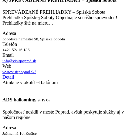
A) SPREVÁDZANÉ PREHLIADKY – Spišská Sobota
SPREVÁDZANÉ PREHLIADKY – Spišská Sobota
Prehliadka Spišskej Soboty Objednajte si nášho sprievodcu!
Prehliadky šité na mieru….
Adresa
Sobotské námestie 58, Spišská Sobota
Telefón
+421 52/ 16 186
Email
info@visitpoprad.sk
Web
www.visitpoprad.sk/
Detail
Atrakcie v okolí
Let balónom
ADS ballooning, s. r. o.
Spoločnosť nesídli v meste Poprad, avšak poskytuje služby aj v
našom regióne.
Adresa
Jačmenná 10, Košice