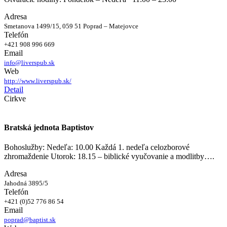
Adresa
Smetanova 1499/15, 059 51 Poprad – Matejovce
Telefón
+421 908 996 669
Email
info@liverspub.sk
Web
http://www.liverspub.sk/
Detail
Cirkve
Bratská jednota Baptistov
Bohoslužby: Nedeľa: 10.00 Každá 1. nedeľa celozborové
zhromaždenie Utorok: 18.15 – biblické vyučovanie a modlitby….
Adresa
Jahodná 3895/5
Telefón
+421 (0)52 776 86 54
Email
poprad@baptist.sk