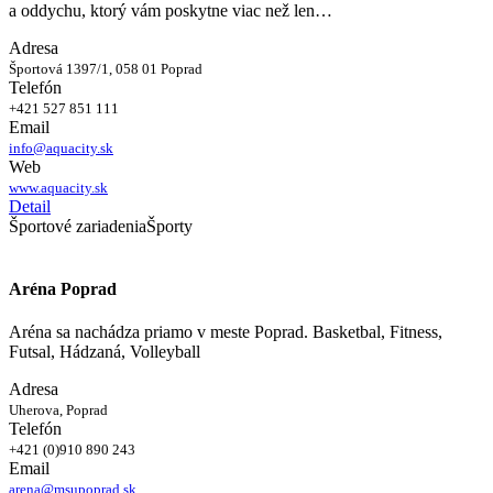
a oddychu, ktorý vám poskytne viac než len…
Adresa
Športová 1397/1, 058 01 Poprad
Telefón
+421 527 851 111
Email
info@aquacity.sk
Web
www.aquacity.sk
Detail
Športové zariadenia
Športy
Aréna Poprad
Aréna sa nachádza priamo v meste Poprad. Basketbal, Fitness,
Futsal, Hádzaná, Volleyball
Adresa
Uherova, Poprad
Telefón
+421 (0)910 890 243
Email
arena@msupoprad.sk