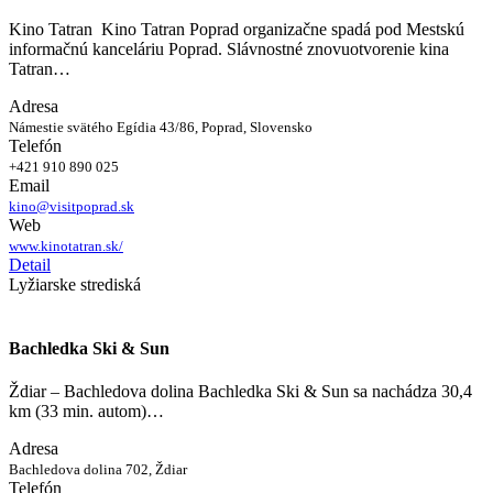
Kino Tatran Kino Tatran Poprad organizačne spadá pod Mestskú
informačnú kanceláriu Poprad. Slávnostné znovuotvorenie kina
Tatran…
Adresa
Námestie svätého Egídia 43/86, Poprad, Slovensko
Telefón
+421 910 890 025
Email
kino@visitpoprad.sk
Web
www.kinotatran.sk/
Detail
Lyžiarske strediská
Bachledka Ski & Sun
Ždiar – Bachledova dolina Bachledka Ski & Sun sa nachádza 30,4
km (33 min. autom)…
Adresa
Bachledova dolina 702, Ždiar
Telefón