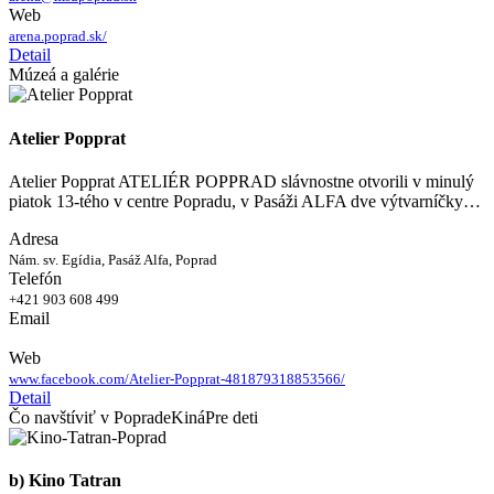
Web
arena.poprad.sk/
Detail
Múzeá a galérie
Atelier Popprat
Atelier Popprat ATELIÉR POPPRAD slávnostne otvorili v minulý
piatok 13-tého v centre Popradu, v Pasáži ALFA dve výtvarníčky…
Adresa
Nám. sv. Egídia, Pasáž Alfa, Poprad
Telefón
+421 903 608 499
Email
Web
www.facebook.com/Atelier-Popprat-481879318853566/
Detail
Čo navštíviť v Poprade
Kiná
Pre deti
b) Kino Tatran