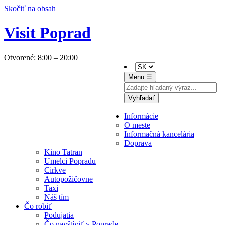
Skočiť na obsah
Visit Poprad
Otvorené:
8:00 – 20:00
Menu ☰
Vyhľadať
Bedeker E-book
Informácie
O meste
Informačná kancelária
Doprava
Kino Tatran
Umelci Popradu
Cirkve
Autopožičovne
Taxi
Náš tím
Čo robiť
Podujatia
Čo navštíviť v Poprade