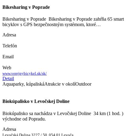
Bikesharing v Poprade
Bikesharing v Poprade Bikesharing v Poprade zahŕňa 65 smart
bicyklov s GPS bezpečnostným systémom, ktoré…
Adresa
Telefón
Email
Web
www.verejnybicykel.sk/sk/
Detail
Aquaparky, kúpaliská
Atrakcie v okolí
Outdoor
Biokúpalisko v Levočskej Doline
Biokúpalisko sa nachádza v Levočskej Doline 34 km (1 hod. )
východne od Popradu.
Adresa
Levočská Dolina 3227 / 50, 054 01 Levoča