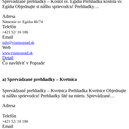
Sprevádzané prehliadky – Kostol sv. Egídia Prehliadka kostola sv.
Egídia Objednajte si nášho sprievodcu! Prehliadky…
Adresa
Námestie sv. Egídia 46/74
Telefón
+421 52/ 16 186
Email
info@visitpoprad.sk
Web
www.visitpoprad.sk
Detail
Čo navštíviť v Poprade
a) Sprevádzané prehliadky – Kvetnica
Sprevádzané prehliadky – Kvetnica Prehliadka Kvetnice Objednajte
si nášho sprievodcu! Prehliadky šité na mieru. Sprevádzané…
Adresa
Telefón
+421 52/ 16 186
Email