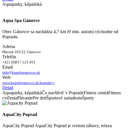
Aquaparky, kúpaliská
Aqua Spa Gánovce
Obec Gánovce sa nachádza 4,7 km (9 min. autom) východne od
Popradu.
Adresa
Hlavná 192/22, Gánovce
Telefón
+421 (0)917 123 453
Email
info@kupeleganovce.sk
Web
www.kupeleganovce.sk/kontakty/
Detail
Aquaparky, kúpaliská
Čo navštíviť v Poprade
Fitness centrá
Fitness
cvičenia
Plávanie
Pre deti
Športové zariadenia
Športy
AquaCity Poprad
AquaCity Poprad AquaCity Poprad je svetom zábavy, relaxu